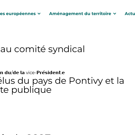
des européennes
Aménagement du territoire
Actu
eau comité syndical
𝗼𝗻 𝗱𝘂/𝗱𝗲 𝗹𝗮 vice-𝗣𝗿𝗲́𝘀𝗶𝗱𝗲𝗻𝘁.𝗲
lus du pays de Pontivy et la
te publique