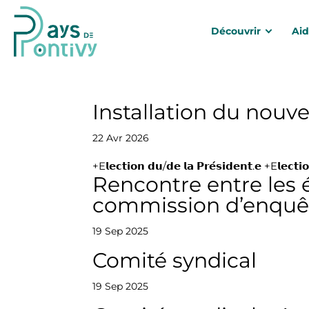
Découvrir
Ai
Installation du nouv
22 Avr 2026
+E𝗹𝗲𝗰𝘁𝗶𝗼𝗻 𝗱𝘂/𝗱𝗲 𝗹𝗮 𝗣𝗿𝗲́𝘀𝗶𝗱𝗲𝗻𝘁.𝗲 +E𝗹𝗲𝗰𝘁𝗶
Rencontre entre les é
commission d’enquê
19 Sep 2025
Comité syndical
19 Sep 2025