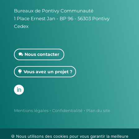
Bureaux de Pontivy Communauté
1 Place Ernest Jan - BP 96 - 56303 Pontivy
Cedex
Nous contacter
Vous avez un projet ?
·
·
Mentions légales
Confidentialité
Plan du site
🍪 Nous utilisons des cookies pour vous garantir la meilleure
Fait avec ♡ en Bretagne par
Breizh tandem