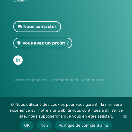
Nous contacter
Vous avez un projet ?
·
·
Mentions légales
Confidentialité
Plan du site
🍪 Nous utilisons des cookies pour vous garantir la meilleure
Fait avec ♡ en Bretagne par
Breizh tandem
expérience sur notre site web. Si vous continuez à utiliser ce
site, nous supposerons que vous en êtes satisfait.
OK
Non
Politique de confidentialité